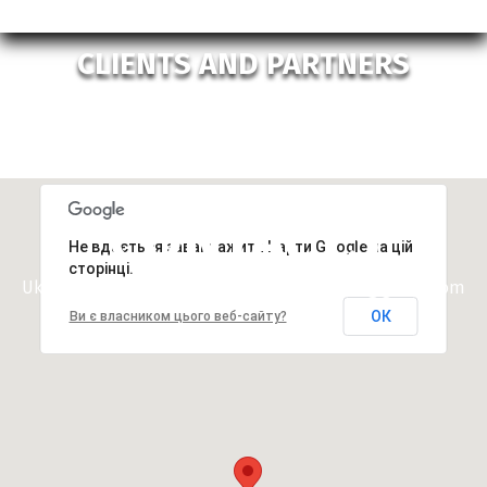
CLIENTS AND PARTNERS
CONTACTS
Не вдається завантажити Карти Google на цій
сторінці.
Ukraine, Lviv Shevchenka str, 24 ua.romder@gmail.com
ОК
Ви є власником цього веб-сайту?