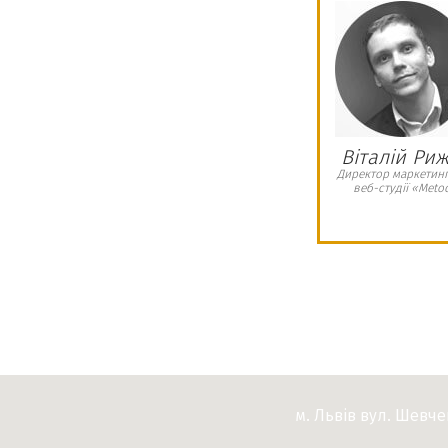
ництво в Україні ми мали знайти офісне
о відповідати нашим вимогам для
есу в Україні. При пошуку офісу нам
и агенція нерухомості «Romder». Слід
було надано широкий вибір офісних
ано наші побажання щодо них. Агенція
слуг, який включав в себе комфортний
Віталій Ри
ень, надання повної інформації, щодо
Директор маркетин
веб-студії «Meto
ня , супровід при підписанні договору
генцію нерухомості «Romder», якщо ви
ір при пошуку офісних приміщень та
 професійних послуг.
м. Львів вул. Шевч