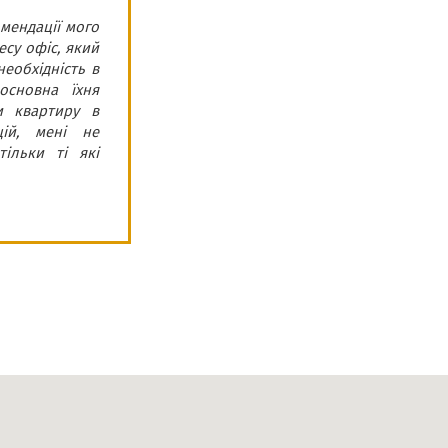
мендації мого
Компанія “ROMDER”
есу офіс, який
з 2014 року активн
еобхідність в
та швидко виконув
основна їхня
співпраці із цією
и квартиру в
знають іноземні м
цій, мені не
іноземним клієнтам
ільки ті які
Тарас
Бачинський
Директор юридичної
компанії «Lagalaid»