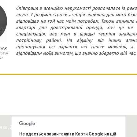
Співпраця з агенцією нерухомості розпочалася із реко
друга. У розумні строки агенція знайшла для мого бізн
відповідав на той час моїм потребам. Також виникла н
квартирі для довготривалої оренди, хоч це не 
спеціалізація, але мені в швидкі терміни знайшл
потрібному районі. На відміну від інших аген
пропонували всі варіанти які тільки можливі, а т
жак
відповідали моїм вимогам, що значно зберегло мій час.
гової
d»
КОНТАКТИ
енка, 24 ua.romder@gmail.com
Не вдається завантажити Карти Google на цій