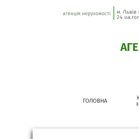
м. Львів
агенція нерухомості
24 ua.r
АГ
ГОЛОВНА