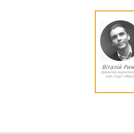
ництво в Україні ми мали знайти офісне
о відповідати нашим вимогам для
есу в Україні. При пошуку офісу нам
и агенція нерухомості «Romder». Слід
було надано широкий вибір офісних
ано наші побажання щодо них. Агенція
слуг, який включав в себе комфортний
Віталій Ри
ень, надання повної інформації, щодо
Директор маркетин
веб-студії «Meto
ня , супровід при підписанні договору
генцію нерухомості «Romder», якщо ви
ір при пошуку офісних приміщень та
 професійних послуг.