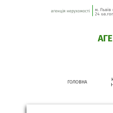
м. Львів
агенція нерухомості
24 ua.r
АГ
ГОЛОВНА