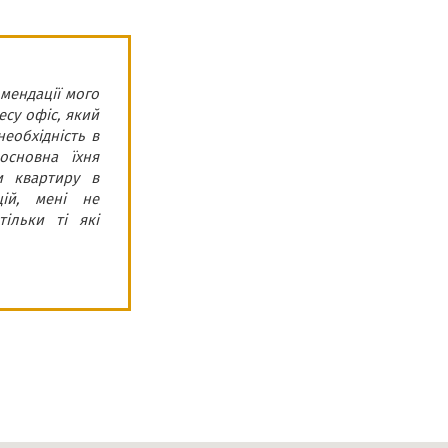
мендації мого
Компанія “ROMDER”
есу офіс, який
з 2014 року активн
еобхідність в
та швидко виконув
основна їхня
співпраці із цією
и квартиру в
знають іноземні м
цій, мені не
іноземним клієнтам
ільки ті які
Тарас
Бачинський
Директор юридичної
компанії «Lagalaid»