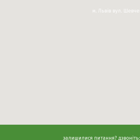
м. Львів вул. Шевч
залишилися питання? дзвоніть: 