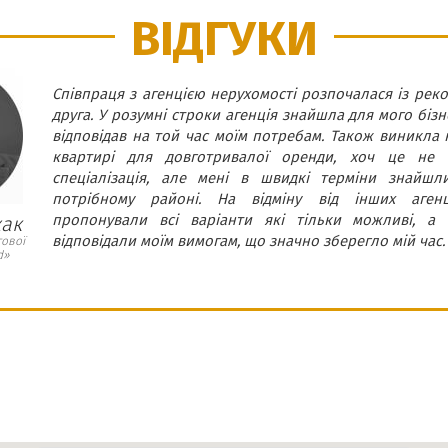
ВІДГУКИ
Співпраця з агенцією нерухомості розпочалася із реко
друга. У розумні строки агенція знайшла для мого бізн
відповідав на той час моїм потребам. Також виникла н
квартирі для довготривалої оренди, хоч це не 
спеціалізація, але мені в швидкі терміни знайшл
потрібному районі. На відміну від інших аген
пропонували всі варіанти які тільки можливі, а т
жак
відповідали моїм вимогам, що значно зберегло мій час.
гової
d»
КОНТАКТИ