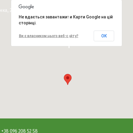
енка, 24 ua.romder@gmail.com
Не вдається завантажити Карти Google на цій
сторінці.
ОК
Ви є власником цього веб-сайту?
+38 096 208 52 58