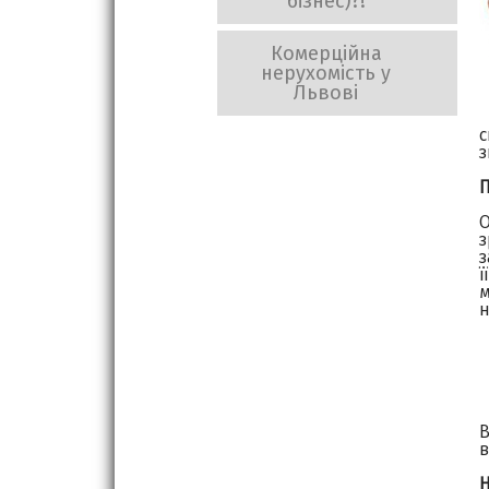
бізнес)?!
Комерційна
нерухомість у
Львові
з
П
з
ї
н
В
в
Н