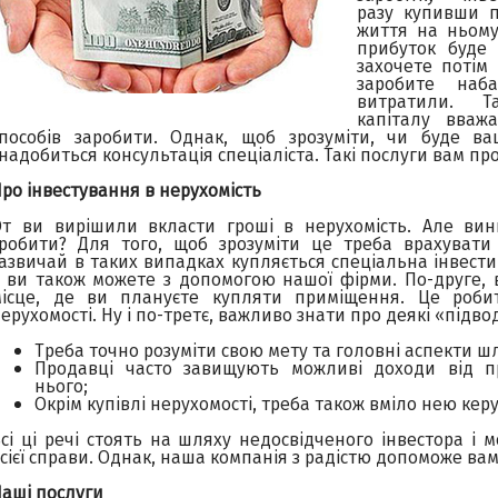
разу купивши п
життя на ньому
прибуток буде 
захочете потім
заробите наб
витратили. Т
капіталу вваж
способів заробити. Однак, щоб зрозуміти, чи буде в
надобиться консультація спеціаліста. Такі послуги вам п
ро інвестування в нерухомість
От ви вирішили вкласти гроші в нерухомість. Але ви
зробити? Для того, щоб зрозуміти це треба врахувати 
азвичай в таких випадках купляється спеціальна інвест
ї ви також можете з допомогою нашої фірми. По-друге
місце, де ви плануєте купляти приміщення. Це роби
ерухомості. Ну і по-третє, важливо знати про деякі «підво
Треба точно розуміти свою мету та головні аспекти шл
Продавці часто завищують можливі доходи від п
нього;
Окрім купівлі нерухомості, треба також вміло нею кер
сі ці речі стоять на шляху недосвідченого інвестора і
сієї справи. Однак, наша компанія з радістю допоможе ва
аші послуги