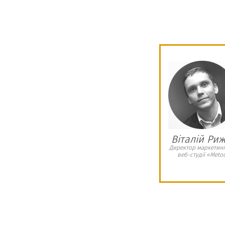
ництво в Україні ми мали знайти офісне
о відповідати нашим вимогам для
есу в Україні. При пошуку офісу нам
и агенція нерухомості «Romder». Слід
було надано широкий вибір офісних
ано наші побажання щодо них. Агенція
слуг, який включав в себе комфортний
Віталій Ри
ень, надання повної інформації, щодо
Директор маркетин
веб-студії «Meto
ня , супровід при підписанні договору
генцію нерухомості «Romder», якщо ви
ір при пошуку офісних приміщень та
 професійних послуг.