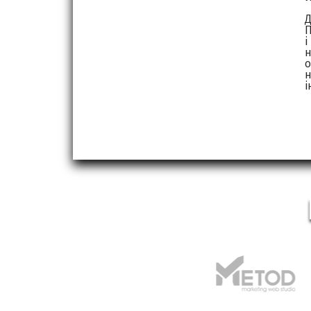
Д
П
і
н
о
і