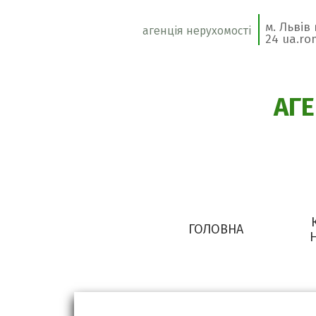
м. Львів
агенція нерухомості
24 ua.r
АГ
ГОЛОВНА