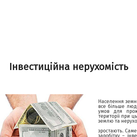
Інвестиційна нерухомість
Населення земно
все більше люд
умов для прожи
території при ц
землю та нерухо
зростають. Саме
заробітку – інв