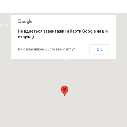
КОНТАКТИ
енка, 24 ua.romder@gmail.com
Не вдається завантажити Карти Google на цій
сторінці.
ОК
Ви є власником цього веб-сайту?