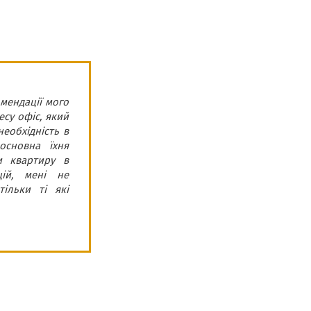
мендації мого
Компанія “ROMDER”
есу офіс, який
з 2014 року активн
еобхідність в
та швидко виконув
основна їхня
співпраці із цією
и квартиру в
знають іноземні м
цій, мені не
іноземним клієнтам
ільки ті які
Тарас
Бачинський
Директор юридичної
компанії «Lagalaid»