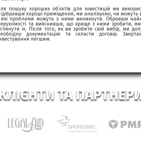
ля пошуку хороших об’єктів для інвестицій ми викори
ідібравши хороші приміщення, ми аналізуємо, чи можуть
 які проблеми можуть з ними виникнути. Обравши найк
ерухомості та вияснивши, що краще з ними зробити, м
глянути їх. Після того, як ви зробите свій вибір, ми 
необхідну документацію та скласти договір. Зверт
нвестування легшим.
КЛІЄНТИ ТА ПАРТНЕР