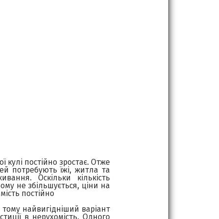
ї кулі постійно зростає. Отже
ей потребують їжі, житла та
вання. Оскільки кількість
ьому не збільшується, ціни на
мість постійно
 тому найвигідніший варіант
естиції в нерухомість. Одного