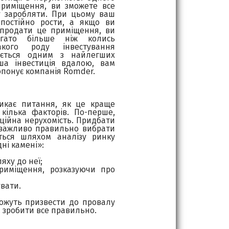
риміщення, ви зможете все
 заробляти. При цьому ваш
постійно рости, а якщо ви
 продати це приміщення, ви
агато більше ніж колись
акого роду інвестування
ається одним з найлегших
аша інвестиція вдалою, вам
ропонує компанія Romder.
никає питання, як це краще
кілька факторів. По-перше,
иційна нерухомість. Придбати
, важливо правильно вибрати
ться шляхом аналізу ринку
дні камені»:
яху до неї;
риміщення, розказуючи про
увати.
 можуть призвести до провалу
м зробити все правильно.