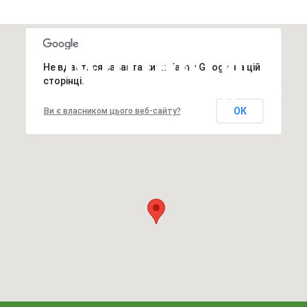
КОНТАКТИ
Не вдається завантажити Карти Google на цій
сторінці.
м. Львів вул. Шевченка, 24 ua.romder@gmail.com
ОК
Ви є власником цього веб-сайту?